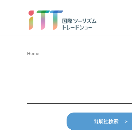
ス
キ
ッ
プ
し
て
進
Home
む
出展社検索 ＞