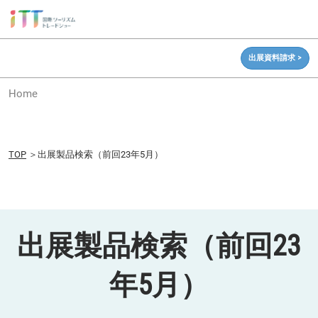
ス
キ
ッ
出展資料請求 >
プ
し
Home
て
進
む
TOP
＞出展製品検索（前回23年5月）
出展製品検索（前回23
年5月）