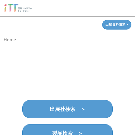
ス
キ
ッ
出展資料請求 >
プ
し
Home
て
進
む
出展社検索 ＞
製品検索 ＞