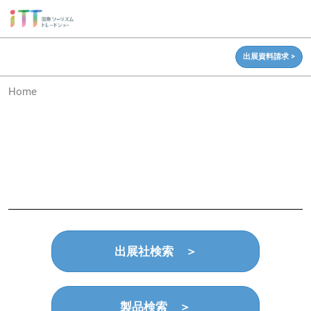
ス
キ
ッ
出展資料請求 >
プ
し
Home
て
進
む
出展社検索 ＞
製品検索 ＞