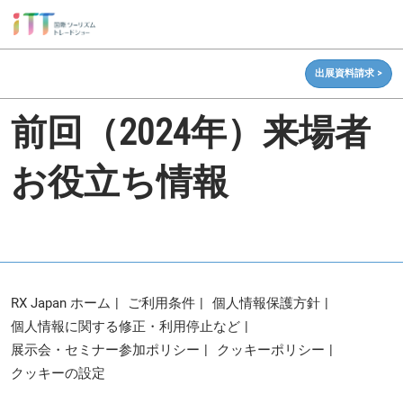
ス
キ
ッ
出展資料請求 >
プ
し
前回（2024年）来場者
て
進
む
お役立ち情報
RX Japan ホーム
ご利用条件
個人情報保護方針
個人情報に関する修正・利用停止など
展示会・セミナー参加ポリシー
クッキーポリシー
クッキーの設定