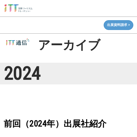
ス
キ
ッ
出展資料請求 >
プ
し
アーカイブ
て
進
む
2024
前回（2024年）出展社紹介