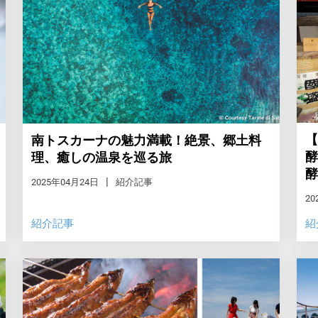
【
南トスカーナの魅力満載！絶景、郷土料
酵
理、癒しの温泉を巡る旅
酵
2025年04月24日
紹介記事
20
紹介記事
紹