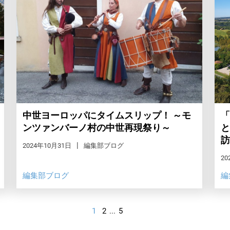
中世ヨーロッパにタイムスリップ！ ～モ
「
ンツァンバーノ村の中世再現祭り～
と
訪
2024年10月31日
編集部ブログ
20
編集部ブログ
編
1
2
...
5