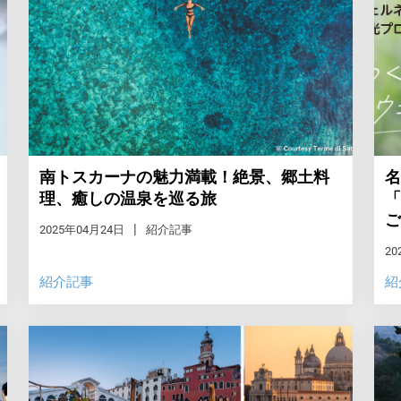
南トスカーナの魅力満載！絶景、郷土料
名
理、癒しの温泉を巡る旅
「
ご
2025年04月24日
紹介記事
20
紹介記事
紹