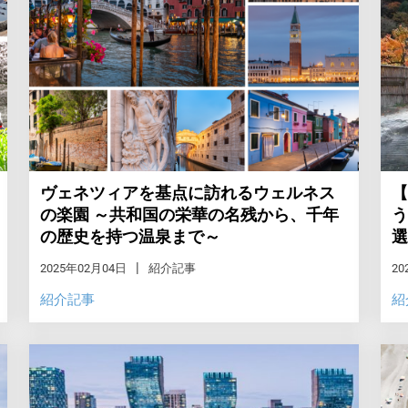
ヴェネツィアを基点に訪れるウェルネス
【
の楽園 ～共和国の栄華の名残から、千年
う
の歴史を持つ温泉まで～
選
2025年02月04日
紹介記事
20
紹介記事
紹