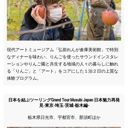
現代アートミュージアム「弘前れんが倉庫美術館」で特別
なディナーを味わい、りんごを使ったサウンドインスタレ
ーションやりんご園と共生する地域の人々の暮らしに触れ
る「りんご」と「アート」をコアにした１泊２日の上質な
体験プログラム。
日本を結ぶツーリングGrand Tour Musubi Japan 日本魅力再発
見-東京-埼玉-茨城-栃木編-
栃木県日光市、宇都宮市、那須町ほか