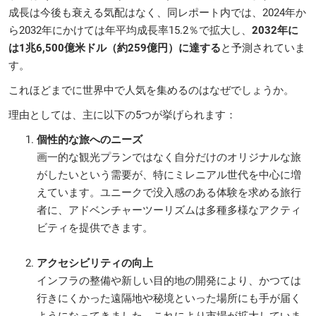
成長は今後も衰える気配はなく、同レポート内では、2024年か
ら2032年にかけては年平均成長率15.2％で拡大し、
2032年に
は1兆6,500億米ドル（約259億円）に達する
と予測されていま
す。
これほどまでに世界中で人気を集めるのはなぜでしょうか。
理由としては、主に以下の5つが挙げられます：
個性的な旅へのニーズ
画一的な観光プランではなく自分だけのオリジナルな旅
がしたいという需要が、特にミレニアル世代を中心に増
えています。ユニークで没入感のある体験を求める旅行
者に、アドベンチャーツーリズムは多種多様なアクティ
ビティを提供できます。
アクセシビリティの向上
インフラの整備や新しい目的地の開発により、かつては
行きにくかった遠隔地や秘境といった場所にも手が届く
ようになってきました。これにより市場が拡大していま