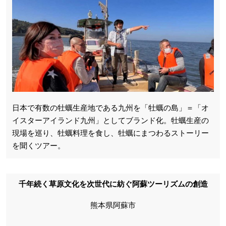
日本で有数の牡蠣生産地である九州を「牡蠣の島」＝「オ
イスターアイランド九州」としてブランド化。牡蠣生産の
現場を巡り、牡蠣料理を食し、牡蠣にまつわるストーリー
を聞くツアー。
千年続く草原文化を次世代に紡ぐ阿蘇ツーリズムの創造
熊本県阿蘇市