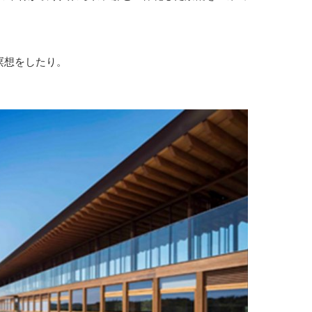
瞑想をしたり。
。