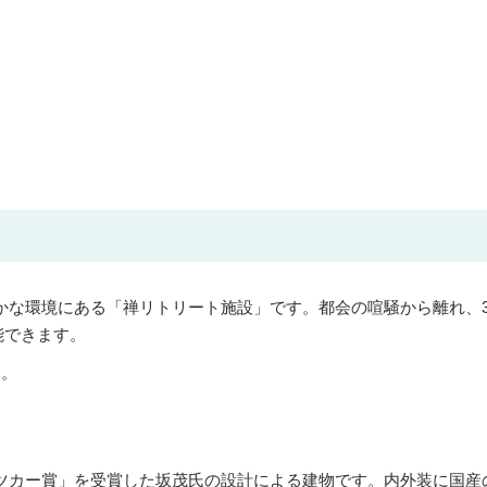
かな環境にある「禅リトリート施設」です。都会の喧騒から離れ、3
能できます。
す。
リツカー賞」を受賞した坂茂氏の設計による建物です。内外装に国産