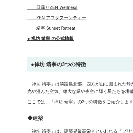
日帰りZEN Wellness
ZEN アフタヌーンティー
靖寧 Sunset Retreat
● 禅坊 靖寧 の公式情報
●
禅坊 靖寧の3つの特徴
「禅坊 靖寧」は淡路島北部、四方が山に囲まれた静
光や澄んだ空気、雄大な緑や夜空に輝く星たちを堪
ここでは、「禅坊 靖寧」の3つの特徴をご紹介しま
◆建築
「禅坊 靖寧」は、建築界最高栄誉といわれる「プ