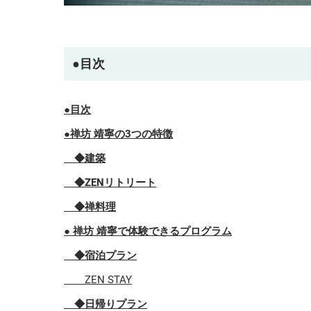
●目次
●
目次
●禅坊 靖寧の3つの特徴
◆建築
◆ZENリトリート
◆禅料理
● 禅坊 靖寧で体験できるプログラム
◆宿泊プラン
ZEN STAY
◆日帰りプラン