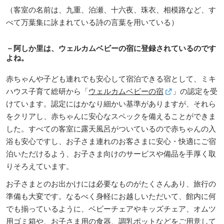
（客室の名前は、九重、泊瀬、十六夜、珠衣、相模路など、す
べて万葉集に詠まれている詩の言葉を用いている）
－阿しか里は、ウェルカムベビーの宿に登録されているのです
よね。
赤ちゃんや子ども連れでも安心して宿泊できる宿として、ミキ
ハウス子育て総研から「
ウェルカムベビーの宿
」の認定を受
けています。認定にはかなり細かい基準がありますが、それら
をクリアし、赤ちゃんに安心なスペックを備えることができま
した。すべての客室に露天風呂がついているので赤ちゃんの入
浴も安心ですし、お子さま連れのお客さまに安心・快適にご宿
泊いただけるよう、お子さま向けのサービスや備品を手厚く取
りそろえています。
お子さまとのお出かけには必要なものがたくさんあり、旅行の
準備も大変です。なるべく身軽にお越しいただいて、館内に何
でも揃っているように、ベビーチェアやキッズチェア、オムツ
用ゴミ箱や、お子さま用の食器、調乳ポットなどをご用意して