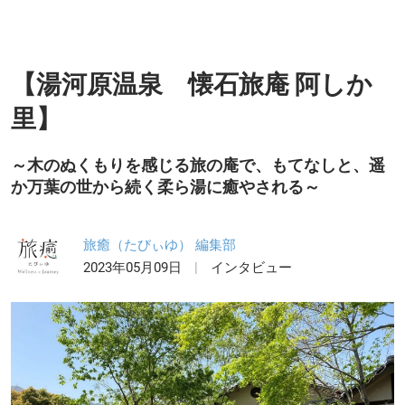
【湯河原温泉 懐石旅庵 阿しか
里】
～木のぬくもりを感じる旅の庵で、もてなしと、遥
か万葉の世から続く柔ら湯に癒やされる～
旅癒（たびぃゆ） 編集部
2023年05月09日
インタビュー