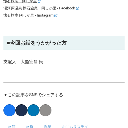
懐石旅庵 阿しか里
湯河原温泉 懐石旅庵 阿しか里 - Facebook
懐石旅庵 阿しか里 - Instagram
■今回お話をうかがった方
支配人 大熊宏昌 氏
▼この記事をSNSでシェアする
Facebook
Twitter
LinkedIn
Copy link
旅館
旅庵
温泉
おこもりステイ