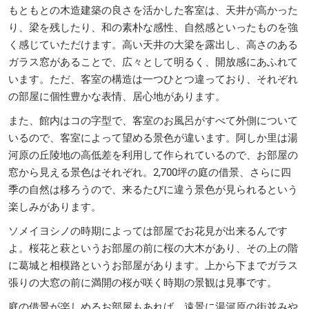
もともとの木造建築の良さを活かした客室は、天井が高かった
り、梁を残したり、和の素朴な感性、自然感といったものを強
く感じていただけます。高い天井の大梁を露出し、高さのある
ガラス窓があることで、広々として明るく、開放感にあふれて
います。ただ、客室の構造は一つひとつ違っており、それぞれ
の部屋に個性豊かな表情、居心地があります。
また、館内はコの字型で、客室のお風呂がすべて外側について
いるので、客室によって望める景色が違います。阿しか里は湯
河原の丘陵地の高低差を利用して作られているので、お部屋の
窓から見える景色はそれぞれ。2,700坪の庭の借景、さらに四
季の自然は移ろうので、来るたびに違う景色が見られるという
楽しみがあります。
ソメイヨシノの時期によっては部屋でお花見が出来るんです
よ。桜花と萩というお部屋の前に桜の大木があり、その上の階
に葛城と相模路というお部屋があります。上から下までガラス
張りの大窓の前に満開の桜が咲く時期の景観は見事です。
庭の借景が楽しめるお部屋もあれば、遠景に湯河原の街並みや