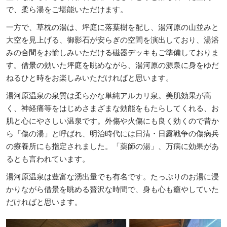
で、柔ら湯をご堪能いただけます。
一方で、草枕の湯は、坪庭に落葉樹を配し、湯河原の山並みと
大空を見上げる、御影石が安らぎの空間を演出しており、湯浴
みの合間をお愉しみいただける磁器デッキもご準備しておりま
す。借景の効いた坪庭を眺めながら、湯河原の源泉に身をゆだ
ねるひと時をお楽しみいただければと思います。
湯河原温泉の泉質は柔らかな単純アルカリ泉。美肌効果が高
く、神経痛等をはじめさまざまな効能をもたらしてくれる、お
肌と心にやさしい温泉です。外傷や火傷にも良く効くので昔か
ら「傷の湯」と呼ばれ、明治時代には日清・日露戦争の傷病兵
の療養所にも指定されました。「薬師の湯」、万病に効果があ
るとも言われています。
湯河原温泉は豊富な湧出量でも有名です。たっぷりのお湯に浸
かりながら借景を眺める贅沢な時間で、身も心も癒やしていた
だければと思います。