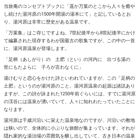
当旅庵のコンセプトブックに「遥か万葉のとこから人々を癒や
し続けた湯河原の1500年開湯の湯本にて」と記しているとお
り、湯河原は非常に歴史がある温泉です。
「万葉集」はご存じですよね。7世紀後半から8世紀後半にかけ
て編纂された現存するわが国最古の歌集ですが、この中の一首
に、湯河原温泉が登場します。
「足柄（あしがり）の 土肥（とい）の河内に 出づる湯の
世にもたよらに 子ろが言わなくに」
湯けむりと恋心をかけた詩といわれていますが、この「足柄の
土肥」というのが湯河原のこと。湯河原温泉の起源は諸説あり
ますが、この詩が詠まれた1250年前ぐらいには、すでに湯河原
の渓谷には温泉が湧いていて、人々に知れわたっていたことに
なります。
湯河原は千歳川沿いに栄えた温泉地なのですが、川沿いの敷地
は狭いので、全体的に小ぶりな旅館が集まっています。それが
隠れ家的な湯治場の雰囲気を醸し出していて、古き日本の温泉