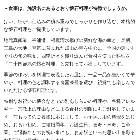
－
食事は、施設名にあるとおり懐石料理が特徴でしょうか。
はい、細かい仕込みの積み重ねでしっかりと作り込む、本格的
な懐石料理をご提供しています。
地元真鶴港、福浦港、相模湾水揚げの新鮮な海の幸と、足柄、
三島の大地、空気に育まれた畑山の幸を中心に、全国の選りす
ぐりの旬の味覚、四季折々を織り込んだ食材を使った料理を
「二十四節気の懐石料理」と銘打ってお出ししています。
季節の移ろいを料理で表現したお皿は、一品一品が細かくて華
やか。料理の色と調和する食器漆器を選び、視覚でも楽しんで
いただける懐石料理です。
特別なお祝いの機会などでの別あしらいの料理や、各種アレル
ギー、宗教上の理由などによる食材の制限にもご対応していま
す。前もってのご要望に応じまして、お子さま用の料理をはじ
め、お食い初め、ご結婚周年、お誕生日、喜寿・米寿、ご卒
業、ご退職などのお祝い事にも、お赤飯といった思い出を彩る