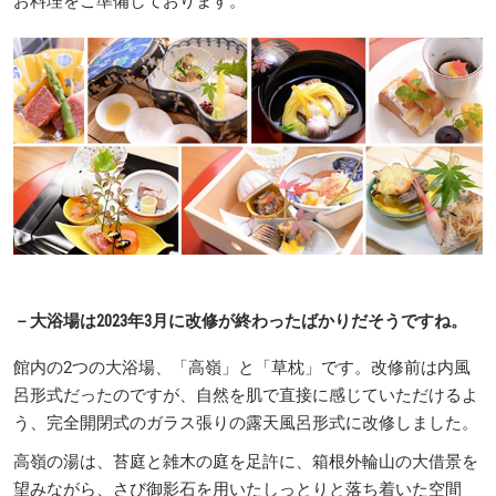
お料理をご準備しております。
－
大浴場は2023年3月に改修が終わったばかりだそうですね。
館内の2つの大浴場、「高嶺」と「草枕」です。改修前は内風
呂形式だったのですが、自然を肌で直接に感じていただけるよ
う、完全開閉式のガラス張りの露天風呂形式に改修しました。
高嶺の湯は、苔庭と雑木の庭を足許に、箱根外輪山の大借景を
望みながら、さび御影石を用いたしっとりと落ち着いた空間