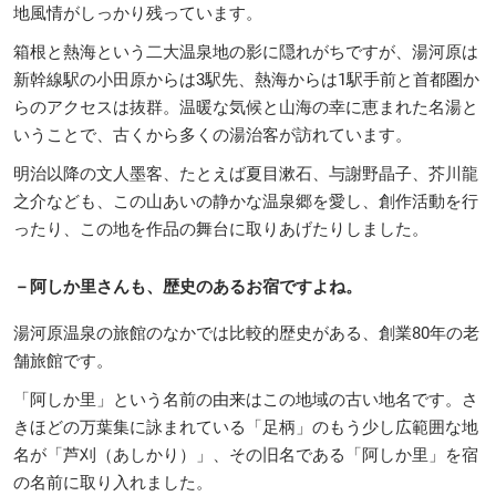
地風情がしっかり残っています。
箱根と熱海という二大温泉地の影に隠れがちですが、湯河原は
新幹線駅の小田原からは3駅先、熱海からは1駅手前と首都圏か
らのアクセスは抜群。温暖な気候と山海の幸に恵まれた名湯と
いうことで、古くから多くの湯治客が訪れています。
明治以降の文人墨客、たとえば夏目漱石、与謝野晶子、芥川龍
之介なども、この山あいの静かな温泉郷を愛し、創作活動を行
ったり、この地を作品の舞台に取りあげたりしました。
－
阿しか里さんも、歴史のあるお宿ですよね。
湯河原温泉の旅館のなかでは比較的歴史がある、創業80年の老
舗旅館です。
「阿しか里」という名前の由来はこの地域の古い地名です。さ
きほどの万葉集に詠まれている「足柄」のもう少し広範囲な地
名が「芦刈（あしかり）」、その旧名である「阿しか里」を宿
の名前に取り入れました。