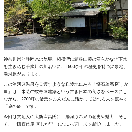
神奈川県と静岡県の県境、相模湾に箱根山麓の清らかな地下水
を注ぎ込む千歳川の川沿いに、1500余年の歴史を持つ温泉地、
湯河原があります。
この湯河原温泉を見渡すような丘陵地にある「懐石旅庵 阿しか
里」は、木造の数寄屋建築という古き日本の良さをベースにし
ながら、2700坪の借景をふんだんに活かして訪れる人を癒やす
「旅の庵」です。
今回は支配人の大熊宏昌氏に、湯河原温泉の歴史や魅力、そし
て、「懐石旅庵 阿しか里」について詳しくお聞きしました。