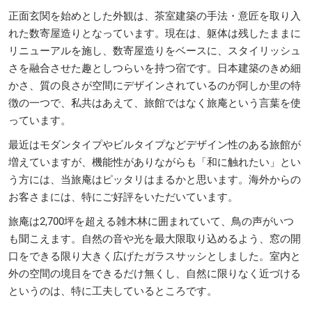
正面玄関を始めとした外観は、茶室建築の手法・意匠を取り入
れた数寄屋造りとなっています。現在は、躯体は残したままに
リニューアルを施し、数寄屋造りをベースに、スタイリッシュ
さを融合させた趣としつらいを持つ宿です。日本建築のきめ細
かさ、質の良さが空間にデザインされているのが阿しか里の特
徴の一つで、私共はあえて、旅館ではなく旅庵という言葉を使
っています。
最近はモダンタイプやビルタイプなどデザイン性のある旅館が
増えていますが、機能性がありながらも「和に触れたい」とい
う方には、当旅庵はピッタリはまるかと思います。海外からの
お客さまには、特にご好評をいただいています。
旅庵は2,700坪を超える雑木林に囲まれていて、鳥の声がいつ
も聞こえます。自然の音や光を最大限取り込めるよう、窓の開
口をできる限り大きく広げたガラスサッシとしました。室内と
外の空間の境目をできるだけ無くし、自然に限りなく近づける
というのは、特に工夫しているところです。