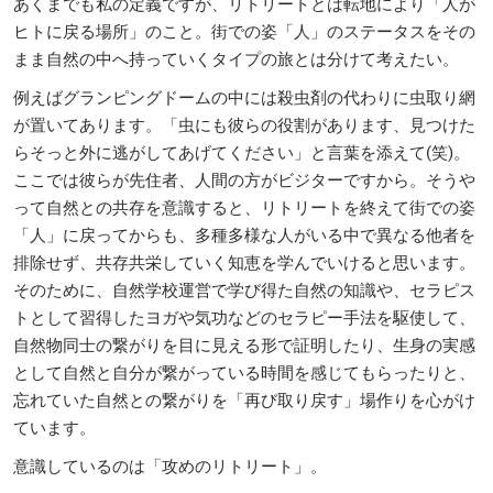
あくまでも私の定義ですが、リトリートとは転地により「人が
ヒトに戻る場所」のこと。街での姿「人」のステータスをその
まま自然の中へ持っていくタイプの旅とは分けて考えたい。
例えばグランピングドームの中には殺虫剤の代わりに虫取り網
が置いてあります。「虫にも彼らの役割があります、見つけた
らそっと外に逃がしてあげてください」と言葉を添えて(笑)。
ここでは彼らが先住者、人間の方がビジターですから。そうや
って自然との共存を意識すると、リトリートを終えて街での姿
「人」に戻ってからも、多種多様な人がいる中で異なる他者を
排除せず、共存共栄していく知恵を学んでいけると思います。
そのために、自然学校運営で学び得た自然の知識や、セラピス
トとして習得したヨガや気功などのセラピー手法を駆使して、
自然物同士の繋がりを目に見える形で証明したり、生身の実感
として自然と自分が繋がっている時間を感じてもらったりと、
忘れていた自然との繋がりを「再び取り戻す」場作りを心がけ
ています。
意識しているのは「攻めのリトリート」。