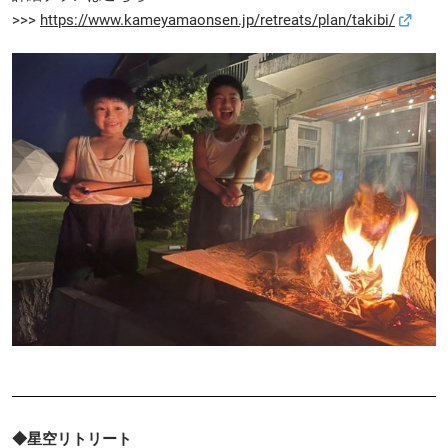
>>>
https://www.kameyamaonsen.jp/retreats/plan/takibi/
◆星空リトリート