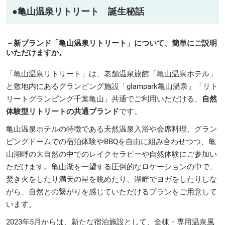
●亀山温泉リトリート 誕生秘話
－新ブランド「亀山温泉リトリート」について、簡単にご説明
いただけますか。
「亀山温泉リトリート」は、老舗温泉旅館「亀山温泉ホテル」
と敷地内にあるグランピング施設「glampark亀山温泉」「リト
リートグランピング千葉亀山」共通でご利用いただける、
自然
体験型リトリートの共通ブランド
です。
亀山温泉ホテルの特徴である天然温泉入浴や会席料理、グラン
ピングドームでの宿泊体験やBBQを自由に組み合わせつつ、亀
山湖畔の大自然の中でのレイクセラピーや自然体験にご参加い
ただけます。亀山湖を一望する圧倒的なロケーションの中で、
焚き火をしたり満天の星を眺めたり、湖畔でヨガをしたりしな
がら、自然との繋がりを感じていただけるプランをご用意して
います。
2023年5月からは、新たな宿泊施設として、全棟・専用温泉風