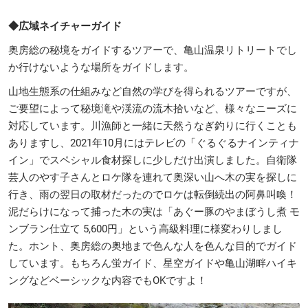
◆広域ネイチャーガイド
奥房総の秘境をガイドするツアーで、亀山温泉リトリートでし
か行けないような場所をガイドします。
山地生態系の仕組みなど自然の学びを得られるツアーですが、
ご要望によって秘境滝や渓流の流木拾いなど、様々なニーズに
対応しています。川漁師と一緒に天然うなぎ釣りに行くことも
ありますし、2021年10月にはテレビの「ぐるぐるナインティナ
イン」でスペシャル食材探しに少しだけ出演しました。自衛隊
芸人のやす子さんとロケ隊を連れて奥深い山へ木の実を探しに
行き、雨の翌日の取材だったのでロケは転倒続出の阿鼻叫喚！
泥だらけになって捕った木の実は「あぐー豚のやまぼうし煮 モ
ンブラン仕立て 5,600円」という高級料理に様変わりしまし
た。ホント、奥房総の奥地まで色んな人を色んな目的でガイド
しています。もちろん蛍ガイド、星空ガイドや亀山湖畔ハイキ
ングなどベーシックな内容でもOKですよ！