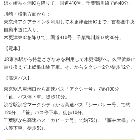
姉ヶ崎袖ヶ浦ICを降りて、国道410号、千葉鴨川線で約40分。
川崎・横浜方面から：
東京湾アクアラインを利用して木更津金田ICまで。首都圏中央
自動車道に入り、
木更津東ICを降りて、国道410号、千葉鴨川線Ｄ約30分。
【電車】
JR東京駅から特急さざなみを利用して木更津駅へ。久里浜線に
乗り換えて上総亀山駅下車。そこからタクシー2分/徒歩12分。
【高速バス】
東京駅八重洲口から高速バス「アクシー号」で約100分、
「笹」バス停下車。徒歩10分。
渋谷駅渋谷マークシティから高速バス「シーバレー号」で約
120分、「笹」バス停下車。徒歩10分。
千葉駅から高速バス「カピーナ号」で約75分、「藤林大橋」バ
ス停下車。徒歩5分。