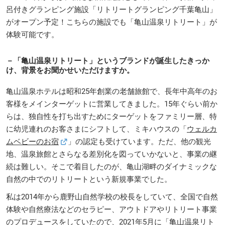
呂付きグランピング施設「リトリートグランピング千葉亀山」
がオープン予定！こちらの施設でも「亀山温泉リトリート」が
体験可能です。
－
「亀山温泉リトリート」というブランドが誕生したきっか
け、背景をお聞かせいただけますか。
亀山温泉ホテルは昭和25年創業の老舗旅館で、長年中高年のお
客様をメインターゲットに営業してきました。15年ぐらい前か
らは、独自性を打ち出すためにターゲットをファミリー層、特
に幼児連れのお客さまにシフトして、ミキハウスの「
ウェルカ
ムベビーのお宿
」の認定も受けています。ただ、他の観光
地、温泉旅館とさらなる差別化を図っていかないと、事業の継
続は難しい。そこで着目したのが、亀山湖畔のダイナミックな
自然の中でのリトリートという新規事業でした。
私は2014年から鹿野山自然学校の校長をしていて、全国で自然
体験や自然療法などのセラピー、アウトドアやリトリート事業
のプロデュースをしていたので、2021年5月に「亀山温泉リト