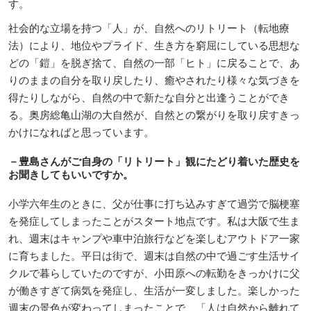
す。
社会的な立場を持つ「人」が、自然へのリトリート（転地療
法）により、地位やプライド、生き方を窮屈にしている思想な
どの「鎧」を脱ぎ捨て、自然の一部「ヒト」に戻ることで、あ
りのままの自分を取り戻したり、癒やされたり様々な気づきを
得たりしながら、自然の中で新たな自分と出逢うことができ
る。奥房総亀山湖の大自然が、自然との繋がりを取り戻すきっ
かけになればと思っています。
－豊島さんがご自身の「リトリート」観にたどり着いた歴史を
お聞きしてもいいですか。
小学六年生のときに、父が仕事に打ち込みすぎて過労で脳梗塞
を発症してしまったことがスタート地点です。私は大阪で生ま
れ、週末はキャンプや車中泊旅行などを楽しむアウトドア一家
に育ちました。平日は街で、週末は自然の中で過ごす生活サイ
クルで暮らしていたのですが、小田原への転勤をきっかけに父
が働きすぎて病気を発症し、生活が一変しました。楽しかった
週末の景色が変わってしまったことで、「人は自然から離れて