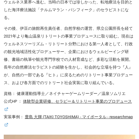
ウェルネス業界へ進む。当時の日本では珍しかった、転地療法を目的と
した海洋療法施設「テルムマラン・パシフィーク」のセラピストにな
る。
その後、伊豆の旅館再生責任者、自然学校の運営、県立公園所長を経て
2021年より亀山温泉リトリートの事業プロデュースに取り組む。現在は
ウェルネスツーリズム・リトリート分野における第一人者として、行政
の観光地域活性化プロデューサー、企業におけるウェルビーイング研
修、書籍の執筆や観光専門学校での人材育成など、多彩な活動を展開。
長年の自然療法セラピストの経験を生かし、社会的な立場を持つ『人』
が、自然の一部である『ヒト』に戻るためのリトリート事業プロデュー
ス、および各方面でのリトリート社会実装に取り組んでいる。
資格： 健康運動指導士／ネイチャーゲームリーダー／温泉ソムリエ
公式HP ：
体験型企業研修、セラピー＆リトリート事業のプロデュース
実装事例：
豊島 大輝 (TAIKI TOYOSHIMA) - マイポータル - researchmap