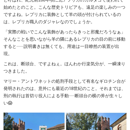
始めたとのこと。こんな歴史トリビアも、遠足の楽しみの一つ
ですよね。レプリカに装飾として羊の頭が付けられているの
は、レプリカ職人のダジャレなのでしょうか。
「実際の戦いでこんな装飾があったらきっと邪魔だろうなぁ」
そんなことを思いながら羊の隣にあるレプリカの目の前に移動
すると······説明書きは無くても、用途は一目瞭然の装置が出
現。
これは、断頭台、ですよねぇ。ほんわか行楽気分が、一瞬凍り
つきました。
マリー・アントワネットの処刑手段として有名なギロチン台が
発明されたのは、意外にも最近の18世紀のこと。それまでは、
刑の執行は首切り役人による手動·····断頭台の横の斧が生々し
い😱