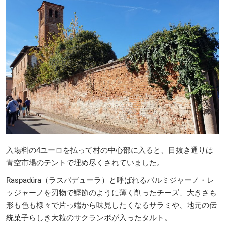
入場料の4ユーロを払って村の中心部に入ると、目抜き通りは
青空市場のテントで埋め尽くされていました。
Raspadüra（ラスパデューラ）と呼ばれるパルミジャーノ・レ
ッジャーノを刃物で鰹節のように薄く削ったチーズ、大きさも
形も色も様々で片っ端から味見したくなるサラミや、地元の伝
統菓子らしき大粒のサクランボが入ったタルト。