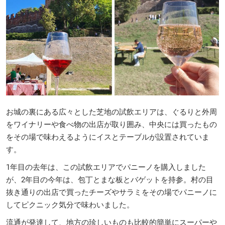
お城の裏にある広々とした芝地の試飲エリアは、ぐるりと外周
をワイナリーや食べ物の出店が取り囲み、中央には買ったもの
をその場で味わえるようにイスとテーブルが設置されていま
す。
1年目の去年は、この試飲エリアでパニーノを購入しました
が、2年目の今年は、包丁とまな板とバゲットを持参。村の目
抜き通りの出店で買ったチーズやサラミをその場でパニーノに
してピクニック気分で味わいました。
流通が発達して、地方の珍しいものも比較的簡単にスーパーや