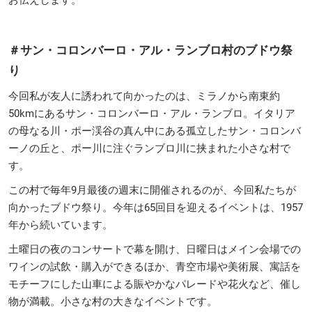
＃サン・コロンバーロ・アル・ランブロ村のブドウ祭
り
今回私が友人に誘われて向かったのは、ミラノから南東約
50kmにあるサン・コロンバーロ・アル・ランブロ。イタリア
の母なる川・ポー渓谷の真ん中にある孤立したサン・コロンバ
ーノの丘と、ポー川に注ぐランブロ川に挟まれた小さな村で
す。
この村で毎年9月最後の週末に開催されるのが、今回私たちが
向かったブドウ祭り。今年は65回目を迎えるイベントは、1957
年から続いています。
土曜日の夜のコンサートで幕を開け、日曜日はメイン会場での
ワインの試飲・購入ができるほか、青空市場や美術展、寓話を
モチーフにした山車による賑やかなパレードや花火など、催し
物が満載。小さな村の大きなイベントです。