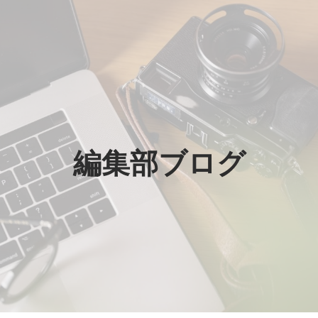
旅
癒
編
集
編集部ブログ
部
ブ
ロ